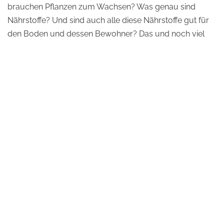
brauchen Pflanzen zum Wachsen? Was genau sind
Nährstoffe? Und sind auch alle diese Nährstoffe gut für
den Boden und dessen Bewohner? Das und noch viel
mehr, könnt Ihr herausfinden, wenn Ihr der kleinen
Hummelkönigin Belinda auf ihrer
spannenden Reise
durch den Garten des Insel e.V.
folgt. Richtige Antworten
und umweltschonendes Gärtnern werden mit
Nektartöpfchen belohnt – vielleicht genug für ein
eigenes Hummelvolk am Ende des Spiels…
Im Fortsetzungsmodul unseres kleinen Lernspiels wird
der Frage nachgegangen, wie Ihr Euch gesund und
zugleich „klimaschonend“ ernähren könnt. Folgt Belinda
auf ihrer
Reise in die Küche des Landwert
Schulbauernhofs
.. Schaut mit ihr über den Tellerrand,
sammelt Nektartöpfchen und Wissen.